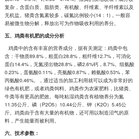
复杂，含蛋白质、脂肪类、有机酸、纤维素、半纤维素以及
无机盐。猪粪含氮素较多，碳氮比例较小(14：1)，一般容
易被微生物分解，释放出可为作物吸收利用的养分。
五、鸡粪有机肥的成分分析
鸡粪中的含有丰富的营养成分，据有关测定：鸡粪中包
含：干物质89.8%，粗蛋白28.8%，粗纤维12.7%，可消化
蛋白14.4%，无氮浸出物28.8%，磷2.6%钙，8.7%。组氨酸
0.23%，蛋氨酸0.11%，亮氨酸0.87%，赖氨酸0.53%，苯
丙氨酸0.46%。，通过适当的加工利用就可以成为非常好的
绿色有机肥，或者鸡粪饲料。鸡粪作为农家肥料，比猪粪、
牛粪等有更高的肥效。每吨粘湿鸡粪含有植物养分为氮
11.35公斤、磷（P2O5）10.44公斤、钾（K2O）5.45公
斤。鸡粪由于含有大量的有机物，还可用以制造沼气的原
料，产生能量而被利用。
六、技术参数：