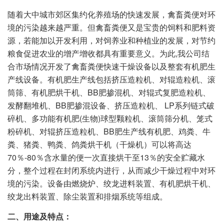
随着大中城市郊区集约化养殖场的快速发展，禽畜粪便对环
境的污染越来越严重。但禽畜粪便又是宝贵的饲料和肥料资
源，若能加以开发利用，对饲养业和种植业的发展，对节约
粮食促进农业的增产增收都具有重要意义。为此,我公司结
合市场情况开发了禽畜粪便快速干燥设备以及整套有机肥生
产线设备。有机肥生产线包括挤压造粒机、对辊造粒机、滚
筒筛、有机肥烘干机、BB肥掺混机、对辊式复肥造粒机、
发酵翻堆机、BB肥掺混设备、挤压造粒机、 LP系列链式破
碎机、多功能有机肥(生物)球型颗粒机、滚筒筛分机、笼式
粉碎机、对辊挤压造粒机、BB肥生产线有机肥、鸡粪、牛
粪、猪粪、鸭粪、鸽粪烘干机（干燥机）可以将高达
70％-80％含水量的便一次直接烘干至13％的安全贮藏水
分，整个过程在封闭系统内进行，从而减少干燥过程中对环
境的污染。设备由燃烧炉、绞龙进料装置、有机肥烘干机、
绞龙出料装置、除尘装置和排烟系统等组成。
二、用途及特点：