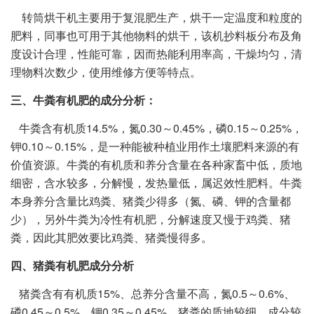
转筒烘干机主要用于复混肥生产，烘干一定温度和粒度的
肥料，同事也可用于其他物料的烘干，该机抄料板分布及角
度设计合理，性能可靠，因而热能利用率高，干燥均匀，清
理物料次数少，使用维修方便等特点。
三、牛粪有机肥的成分分析：
牛粪含有机质14.5%，氮0.30～0.45%，磷0.15～0.25%，
钾0.10～0.15%，是一种能被种植业用作土壤肥料来源的有
价值资源。牛粪的有机质和养分含量在各种家畜中低，质地
细密，含水较多，分解慢，发热量低，属迟效性肥料。牛粪
本身养分含量比鸡粪、猪粪少得多（氮、磷、钾的含量都
少），另外牛粪为冷性有机肥，分解速度又慢于鸡粪、猪
粪，因此其肥效要比鸡粪、猪粪慢得多。
四、猪粪有机肥成分分析
猪粪含有有机质15%、总养分含量不高，氮0.5～0.6%、
磷0.45～0.5%、钾0.35～0.45%。猪粪的质地较细，成分较